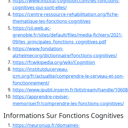
https://www.institut-cognition.com/les-fonctions-
cognitives-qui-sont-elles/
https://centre-ressource-rehabilitation.org/fiche-
thematique-les-fonctions-cognitives
https://sii.web.ac-
grenoble.fr/sites/default/files/media-fichiers/2021-
09/les_principales_fonctions_cognitives.pdf
https://www.fondation-
alzheimer.org/dictionnaire/fonctions-cognitives/
https://fr.wikipedia.org/wiki/Cognition
https://institutducerveau-
icm.org/fr/actualite/comprendre-le-cerveau-et-son-
fonctionnement/
https://www.ipubli.inserm.fr/bitstream/handle/1060
https://apprendre-reviser-
memoriser.fr/comprendre-les-fonctions-cognitives/
Informations Sur Fonctions Cognitives
https://neuronup.fr/domaines-