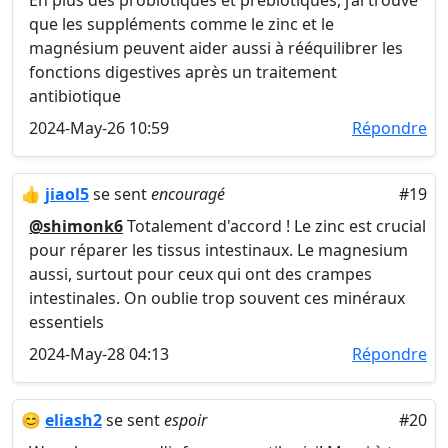
En plus des probiotiques et prébiotiques, j’ai trouvé
que les suppléments comme le zinc et le
magnésium peuvent aider aussi à rééquilibrer les
fonctions digestives après un traitement
antibiotique
2024-May-26 10:59
Répondre
👍
jiaol5
se sent
encouragé
#19
@shimonk6
Totalement d'accord ! Le zinc est crucial
pour réparer les tissus intestinaux. Le magnesium
aussi, surtout pour ceux qui ont des crampes
intestinales. On oublie trop souvent ces minéraux
essentiels
2024-May-28 04:13
Répondre
😊
eliash2
se sent
espoir
#20