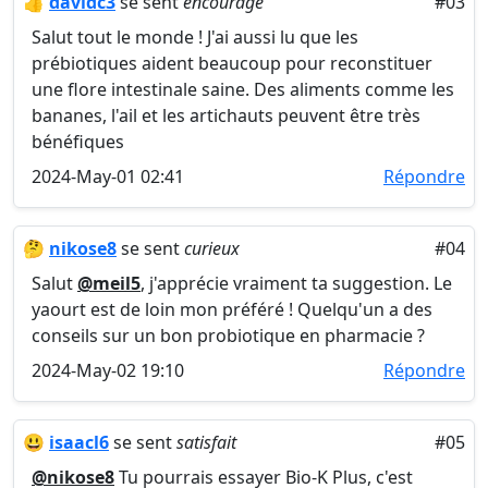
👍
davidc3
se sent
encouragé
#03
Salut tout le monde ! J'ai aussi lu que les
prébiotiques aident beaucoup pour reconstituer
une flore intestinale saine. Des aliments comme les
bananes, l'ail et les artichauts peuvent être très
bénéfiques
2024-May-01 02:41
Répondre
🤔
nikose8
se sent
curieux
#04
Salut
@meil5
, j'apprécie vraiment ta suggestion. Le
yaourt est de loin mon préféré ! Quelqu'un a des
conseils sur un bon probiotique en pharmacie ?
2024-May-02 19:10
Répondre
😃
isaacl6
se sent
satisfait
#05
@nikose8
Tu pourrais essayer Bio-K Plus, c'est