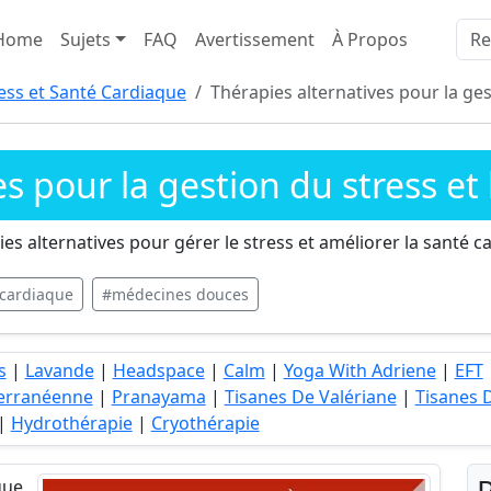
Home
Sujets
FAQ
Avertissement
À Propos
ess et Santé Cardiaque
Thérapies alternatives pour la ges
s pour la gestion du stress et
s alternatives pour gérer le stress et améliorer la santé c
 cardiaque
#médecines douces
s
|
Lavande
|
Headspace
|
Calm
|
Yoga With Adriene
|
EFT
terranéenne
|
Pranayama
|
Tisanes De Valériane
|
Tisanes 
|
Hydrothérapie
|
Cryothérapie
que