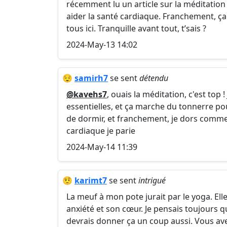
récemment lu un article sur la méditatio
aider la santé cardiaque. Franchement, ç
tous ici. Tranquille avant tout, t’sais ?
2024-May-13 14:02
😌
samirh7
se sent
détendu
@kavehs7
, ouais la méditation, c'est top
essentielles, et ça marche du tonnerre pour
de dormir, et franchement, je dors comme 
cardiaque je parie
2024-May-14 11:39
🤨
karimt7
se sent
intrigué
La meuf à mon pote jurait par le yoga. Elle
anxiété et son cœur. Je pensais toujours q
devrais donner ça un coup aussi. Vous a