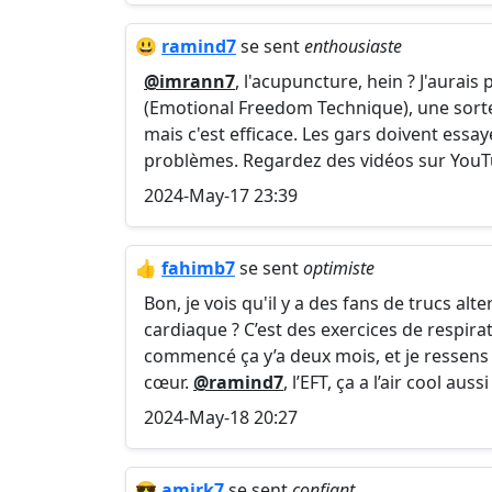
😃
ramind7
se sent
enthousiaste
@imrann7
, l'acupuncture, hein ? J'aurais
(Emotional Freedom Technique), une sorte 
mais c'est efficace. Les gars doivent essay
problèmes. Regardez des vidéos sur YouT
2024-May-17 23:39
👍
fahimb7
se sent
optimiste
Bon, je vois qu'il y a des fans de trucs alt
cardiaque ? C’est des exercices de respira
commencé ça y’a deux mois, et je ressens d
cœur.
@ramind7
, l’EFT, ça a l’air cool aussi
2024-May-18 20:27
😎
amirk7
se sent
confiant