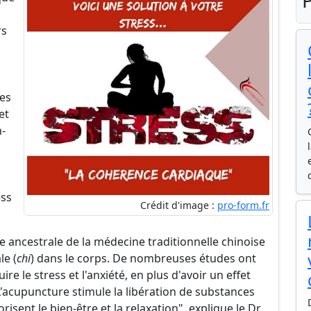
P
rs
es
et
n-
ess
Crédit d'image :
pro-form.fr
e ancestrale de la médecine traditionnelle chinoise
le (
chi
) dans le corps. De nombreuses études ont
e le stress et l'anxiété, en plus d'avoir un effet
"L'acupuncture stimule la libération de substances
sent le bien-être et la relaxation", explique le Dr