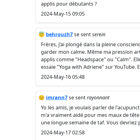
applis pour débutants ?
2024-May-15 09:05
😇
behrouzh7
se sent
serein
Frères, j’ai plongé dans la pleine consci
garder mon calme. Même ma pression arté
applis comme "Headspace" ou "Calm". Ell
essaie "Yoga with Adriene" sur YouTube. Ell
2024-May-16 05:48
😊
imrann7
se sent
rayonnant
Yo les amis, je voulais parler de l'acupunc
m'a vraiment aidé pour mes maux de tête li
une longue semaine de taf. Vous devriez p
2024-May-17 02:58