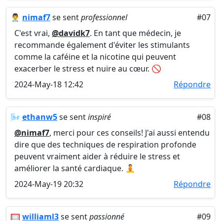
👨‍⚕️
nimaf7
se sent
professionnel
#07
C'est vrai,
@davidk7
. En tant que médecin, je
recommande également d'éviter les stimulants
comme la caféine et la nicotine qui peuvent
exacerber le stress et nuire au cœur. 🚫
2024-May-18 12:42
Répondre
🌬️
ethanw5
se sent
inspiré
#08
@nimaf7
, merci pour ces conseils! J'ai aussi entendu
dire que des techniques de respiration profonde
peuvent vraiment aider à réduire le stress et
améliorer la santé cardiaque. 🧘
2024-May-19 20:32
Répondre
🥅
williaml3
se sent
passionné
#09