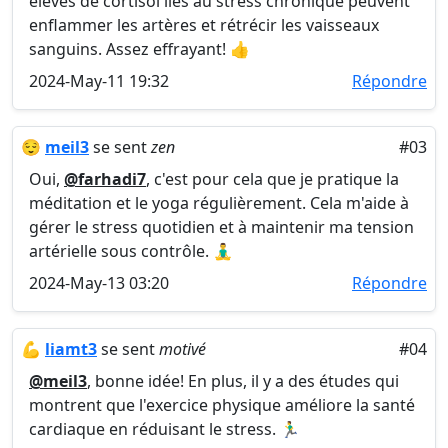
élevés de cortisol liés au stress chronique peuvent
enflammer les artères et rétrécir les vaisseaux
sanguins. Assez effrayant! 👍
2024-May-11 19:32
Répondre
😌
meil3
se sent
zen
#03
Oui,
@farhadi7
, c'est pour cela que je pratique la
méditation et le yoga régulièrement. Cela m'aide à
gérer le stress quotidien et à maintenir ma tension
artérielle sous contrôle. 🧘‍♂️
2024-May-13 03:20
Répondre
💪
liamt3
se sent
motivé
#04
@meil3
, bonne idée! En plus, il y a des études qui
montrent que l'exercice physique améliore la santé
cardiaque en réduisant le stress. 🏃‍♂️