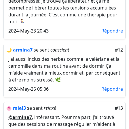
décompresser. Je trouve ça libérateur et ça me
permet de libérer toutes les tensions accumulées
durant la journée. C'est comme une thérapie pour
moi. 🏃‍♀️
2024-May-23 20:43
Répondre
🌙
armina7
se sent
conscient
#12
J'ai aussi inclus des herbes comme la valériane et la
camomille dans ma routine avant de dormir. Ça
m'aide vraiment à mieux dormir et, par conséquent,
à être moins stressé. 🌿
2024-May-25 05:06
Répondre
🌸
mial3
se sent
relaxé
#13
@armina7
, intéressant. Pour ma part, j'ai trouvé
que des sessions de massage régulier m'aident à