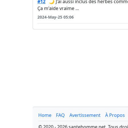
#12
🌙 J'ai aussi inclus des herbes comm
Ça m'aide vraime ...
2024-May-25 05:06
Home
FAQ
Avertissement
À Propos
© 2020 - 2026 santehomme.net. Tous droi