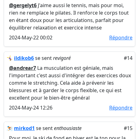
@gergelyt6
J'aime aussi le tennis, mais pour moi,
rien ne remplace le pilates. Il renforce le corps tout
en étant doux pour les articulations, parfait pour
équilibrer relaxation et exercice intense
2024-May-22 00:02
Répondre
🤸‍♀️
ildikob6
se sent
revigoré
#14
@andrear7
La musculation est géniale, mais
l'important c'est aussi d'intégrer des exercices doux
comme le stretching. Cela aide à prévenir les
blessures et à garder le corps flexible, ce qui est
excellent pour le bien-être général
2024-May-24 12:26
Répondre
⛷
mirkod1
se sent
enthousiaste
#15
Pour moi, le ski de fond en hiver est le top pour la