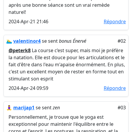
après une bonne séance sont un vrai remède
naturel!
2024-Apr-21 21:46
Répondre
🏊‍♂️
valentinor4
se sent
bonus Énervé
#02
@peterk8
La course c’est super, mais moi je préfère
la natation. Elle est douce pour les articulations et le
fait d'être dans l'eau m'apaise énormément. En plus,
c'est un excellent moyen de rester en forme tout en
stimulant son esprit
2024-Apr-24 09:59
Répondre
🧘‍♀️
marijap1
se sent
zen
#03
Personnellement, je trouve que le yoga est
exceptionnel pour maintenir l'équilibre entre le
corps et l'esprit. Les postures, la respiration, et la