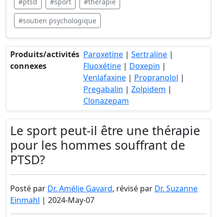
#ptsd
#sport
#thérapie
#soutien psychologique
Produits/activités
Paroxetine
|
Sertraline
|
connexes
Fluoxétine
|
Doxepin
|
Venlafaxine
|
Propranolol
|
Pregabalin
|
Zolpidem
|
Clonazepam
Le sport peut-il être une thérapie
pour les hommes souffrant de
PTSD?
Posté par
Dr. Amélie Gavard
, révisé par
Dr. Suzanne
Einmahl
| 2024-May-07