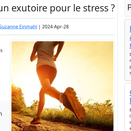
n exutoire pour le stress ?
P
 Suzanne Einmahl
| 2024-Apr-28
es
n