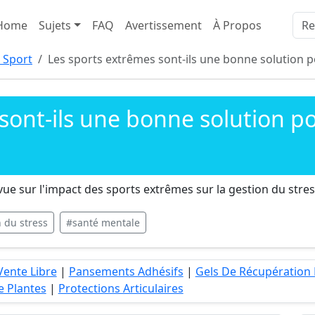
Home
Sujets
FAQ
Avertissement
À Propos
 Sport
Les sports extrêmes sont-ils une bonne solution po
sont-ils une bonne solution pou
ue sur l'impact des sports extrêmes sur la gestion du stres
 du stress
#santé mentale
Vente Libre
|
Pansements Adhésifs
|
Gels De Récupération
e Plantes
|
Protections Articulaires