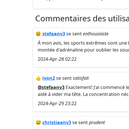
Commentaires des utilis
😃
stefaanv3
se sent
enthousiaste
À mon avis, les sports extrêmes sont une b
montée d'adrénaline pour oublier les souc
2024-Apr-28 02:22
👍
ivon2
se sent
satisfait
@stefaanv3
Exactement! J'ai commencé le
aidé à vider ma tête. La concentration néc
2024-Apr-29 23:22
😅
christiaanv3
se sent
prudent