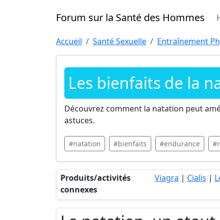
Forum sur la Santé des Hommes
Accueil
Santé Sexuelle
Entraînement Phy
Les bienfaits de la 
Découvrez comment la natation peut amélior
astuces.
#natation
#bienfaits
#endurance
#r
Produits/activités
Viagra
|
Cialis
|
L
connexes