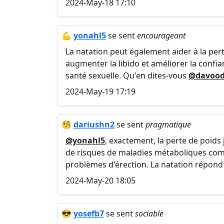
2024-May-18 17:10
💪
yonahl5
se sent
encourageant
La natation peut également aider à la pert
augmenter la libido et améliorer la confi
santé sexuelle. Qu'en dites-vous
@davood
2024-May-19 17:19
🧐
dariushn2
se sent
pragmatique
@yonahl5
, exactement, la perte de poids 
de risques de maladies métaboliques comm
problèmes d'érection. La natation répond 
2024-May-20 18:05
😎
yosefb7
se sent
sociable