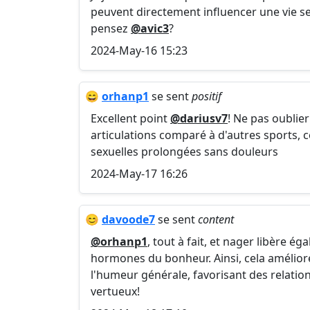
peuvent directement influencer une vie sex
pensez
@avic3
?
2024-May-16 15:23
😄
orhanp1
se sent
positif
Excellent point
@dariusv7
! Ne pas oublier
articulations comparé à d'autres sports, ce
sexuelles prolongées sans douleurs
2024-May-17 16:26
😊
davoode7
se sent
content
@orhanp1
, tout à fait, et nager libère
hormones du bonheur. Ainsi, cela amélior
l'humeur générale, favorisant des relations
vertueux!