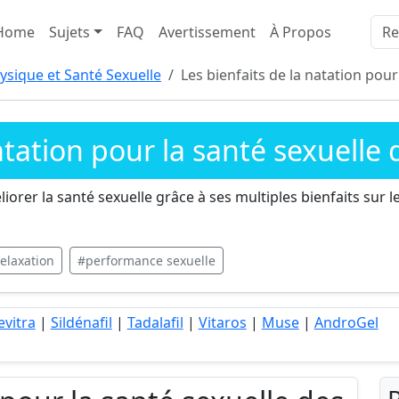
Home
Sujets
FAQ
Avertissement
À Propos
sique et Santé Sexuelle
Les bienfaits de la natation pou
natation pour la santé sexuell
er la santé sexuelle grâce à ses multiples bienfaits sur le 
elaxation
#performance sexuelle
evitra
|
Sildénafil
|
Tadalafil
|
Vitaros
|
Muse
|
AndroGel