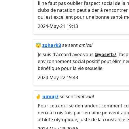
Il ne faut pas oublier l'aspect social de l
clubs de natation peut aider à rencontrer 
qui est excellent pour une bonne santé me
2024-May-21 19:13
😇
zohark3
se sent
amical
Je suis d'accord avec vous
@yosefb7
, l'as
environnement social positif peut élimine
bénéfique pour la vie sexuelle
2024-May-22 19:43
✌️
nimaj7
se sent
motivant
Pour ceux qui se demandent comment co
deux à trois fois par semaine peuvent appo
athlète olympique, juste de la constance 
2024-May-23 20:36