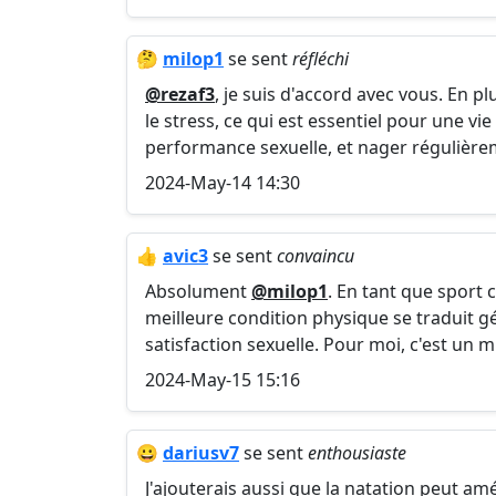
🤔
milop1
se sent
réfléchi
@rezaf3
, je suis d'accord avec vous. En p
le stress, ce qui est essentiel pour une vie
performance sexuelle, et nager régulièrem
2024-May-14 14:30
👍
avic3
se sent
convaincu
Absolument
@milop1
. En tant que sport c
meilleure condition physique se traduit 
satisfaction sexuelle. Pour moi, c'est un 
2024-May-15 15:16
😀
dariusv7
se sent
enthousiaste
J'ajouterais aussi que la natation peut amél