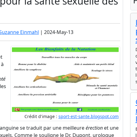
 pour la santé sexuelle des
P
 Suzanne Einmahl
| 2024-May-13
et
 à
nté
les
Crédit d'image :
sport-est-sante.blogspot.com
 sanguine se traduit par une meilleure
érection
et une
xuels. Comme le souligne le Dr. Dupont, urologue