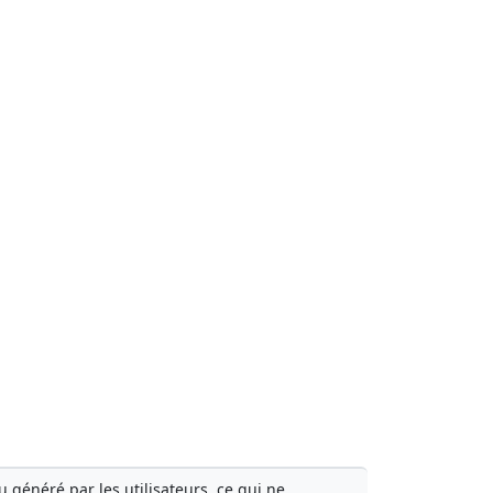
généré par les utilisateurs, ce qui ne