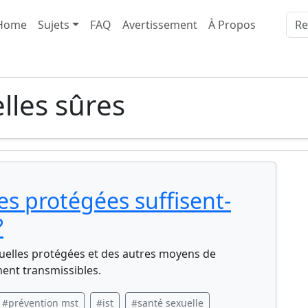
Home
Sujets
FAQ
Avertissement
À Propos
lles sûres
es protégées suffisent-
?
exuelles protégées et des autres moyens de
ment transmissibles.
#prévention mst
#ist
#santé sexuelle