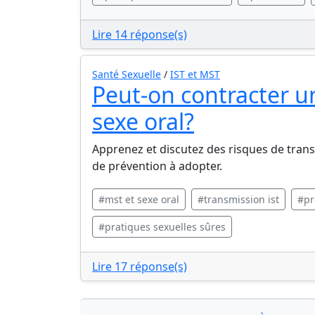
Lire 14 réponse(s)
Santé Sexuelle
/
IST et MST
Peut-on contracter u
sexe oral?
Apprenez et discutez des risques de tran
de prévention à adopter.
#mst et sexe oral
#transmission ist
#pr
#pratiques sexuelles sûres
Lire 17 réponse(s)