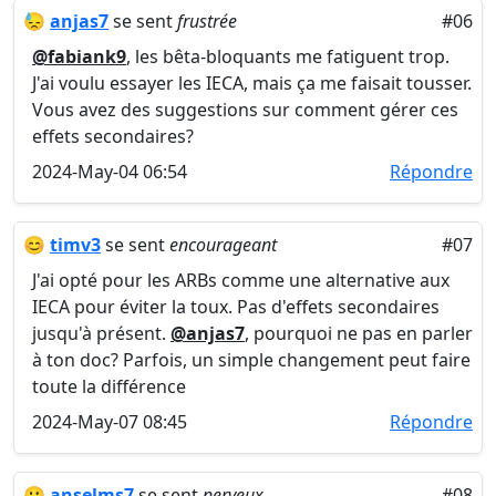
😓
anjas7
se sent
frustrée
#06
@fabiank9
, les bêta-bloquants me fatiguent trop.
J'ai voulu essayer les IECA, mais ça me faisait tousser.
Vous avez des suggestions sur comment gérer ces
effets secondaires?
2024-May-04 06:54
Répondre
😊
timv3
se sent
encourageant
#07
J'ai opté pour les ARBs comme une alternative aux
IECA pour éviter la toux. Pas d'effets secondaires
jusqu'à présent.
@anjas7
, pourquoi ne pas en parler
à ton doc? Parfois, un simple changement peut faire
toute la différence
2024-May-07 08:45
Répondre
😬
anselms7
se sent
nerveux
#08