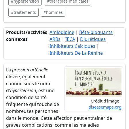
#hypertension
#thérapies médicales
#traitements
#hommes
Produits/activités
Amlodipine
|
Béta-bloquants
|
connexes
ARBs
|
IECA
|
Diurétiques
|
Inhibiteurs Calciques
|
Inhibiteurs De La Rénine
La
pression artérielle
élevée, également
connue sous le nom
d'
hypertension
, est une
condition de santé
Crédit d'image :
fréquente qui touche de
diseasemaps.org
nombreuses personnes
dans le monde. Cette affection peut entraîner de
graves complications, comme les maladies