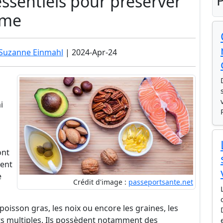
essentiels pour préserver
P
rme
 Suzanne Einmahl
| 2024-Apr-24
i
ont
ent
e
Crédit d'image :
passeportsante.net
oisson gras, les noix ou encore les graines, les
s multiples. Ils possèdent notamment des