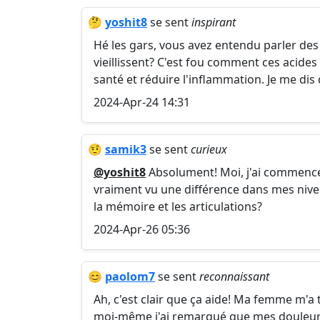
🤔
yoshit8
se sent
inspirant
Hé les gars, vous avez entendu parler de
vieillissent? C'est fou comment ces acide
santé et réduire l'inflammation. Je me dis 
2024-Apr-24 14:31
🤨
samik3
se sent
curieux
@yoshit8
Absolument! Moi, j'ai commencé
vraiment vu une différence dans mes niveau
la mémoire et les articulations?
2024-Apr-26 05:36
😊
paolom7
se sent
reconnaissant
Ah, c'est clair que ça aide! Ma femme m'a 
moi-même j'ai remarqué que mes douleurs