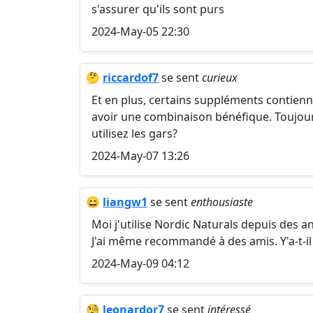
s'assurer qu'ils sont purs
2024-May-05 22:30
🤔
riccardof7
se sent
curieux
Et en plus, certains suppléments contienn
avoir une combinaison bénéfique. Toujours
utilisez les gars?
2024-May-07 13:26
😄
liangw1
se sent
enthousiaste
Moi j'utilise Nordic Naturals depuis des a
J'ai même recommandé à des amis. Y'a-t-il
2024-May-09 04:12
🧐
leonardor7
se sent
intéressé