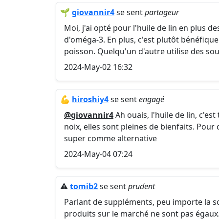
🌱
giovannir4
se sent
partageur
Moi, j'ai opté pour l'huile de lin en plus
d'oméga-3. En plus, c'est plutôt bénéfique
poisson. Quelqu'un d'autre utilise des so
2024-May-02 16:32
💪
hiroshiy4
se sent
engagé
@giovannir4
Ah ouais, l'huile de lin, c'es
noix, elles sont pleines de bienfaits. Pour 
super comme alternative
2024-May-04 07:24
⚠️
tomib2
se sent
prudent
Parlant de suppléments, peu importe la sou
produits sur le marché ne sont pas égaux.