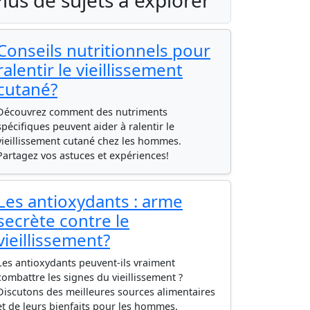
lus de sujets à explorer
Conseils nutritionnels pour
ralentir le vieillissement
cutané?
Découvrez comment des nutriments
spécifiques peuvent aider à ralentir le
vieillissement cutané chez les hommes.
Partagez vos astuces et expériences!
Les antioxydants : arme
secrète contre le
vieillissement?
Les antioxydants peuvent-ils vraiment
combattre les signes du vieillissement ?
Discutons des meilleures sources alimentaires
et de leurs bienfaits pour les hommes.