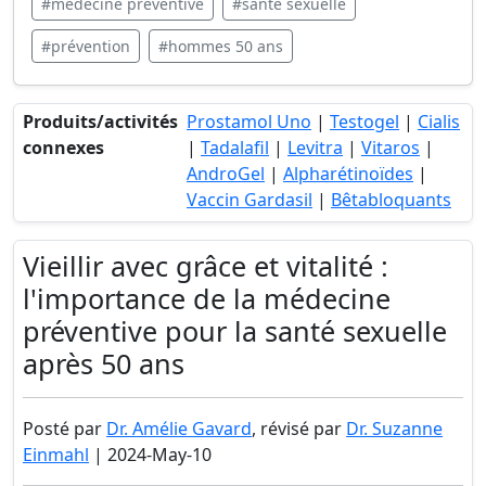
#médecine préventive
#santé sexuelle
#prévention
#hommes 50 ans
Produits/activités
Prostamol Uno
|
Testogel
|
Cialis
connexes
|
Tadalafil
|
Levitra
|
Vitaros
|
AndroGel
|
Alpharétinoïdes
|
Vaccin Gardasil
|
Bêtabloquants
Vieillir avec grâce et vitalité :
l'importance de la médecine
préventive pour la santé sexuelle
après 50 ans
Posté par
Dr. Amélie Gavard
, révisé par
Dr. Suzanne
Einmahl
| 2024-May-10