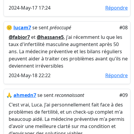
2024-May-17 17:24
Répondre
😕
lucam7
se sent
préoccupé
#08
@fabior7
et
@hassane5
, j'ai récemment lu que les
taux d'infertilité masculine augmentent après 50
ans. La médecine préventive et les bilans réguliers
peuvent aider à traiter ces problèmes avant qu'ils ne
deviennent irréversibles
2024-May-18 22:22
Répondre
🙏
ahmedn7
se sent
reconnaissant
#09
C'est vrai, Luca. J'ai personnellement fait face à des
problèmes de fertilité, et un check-up complet m'a
beaucoup aidé. La médecine préventive m'a permis
d'avoir une meilleure clarté sur ma condition et
d'envisager des solutions viables