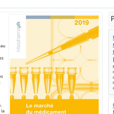
P
éau
es
es
t
,
 la