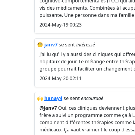
cognitivo-comportementales (TCC) qui aid
vis des médicaments. Combinées à l'acupu
puissante. Une personne dans ma famille
2024-May-19 00:23
🧐
janv7
se sent
intéressé
J'ai lu qu'il y a aussi des cliniques qui o
hôpitaux de jour. Le mélange entre thérap
groupe pourrait faciliter un changement d
2024-May-20 02:11
🙌
hanay4
se sent
encouragé
@janv7
Oui, ces cliniques deviennent plu
frère a suivi un programme comme ça à Laus
combinent différentes thérapies comme la 
médicaux. Ça vaut vraiment le coup d'ess