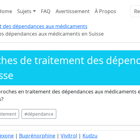
Home
Sujets
FAQ
Avertissement
À Propos
nt des dépendances aux médicaments
des dépendances aux médicaments en Suisse
ches de traitement des dépen
sse
pproches en traitement des dépendances aux médicaments e
s?
aitement
#dépendance
rexone
|
Buprénorphine
|
Vivitrol
|
Kudzu