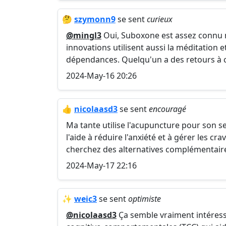
🤔
szymonn9
se sent
curieux
@mingl3
Oui, Suboxone est assez connu ma
innovations utilisent aussi la méditation e
dépendances. Quelqu'un a des retours à 
2024-May-16 20:26
👍
nicolaasd3
se sent
encouragé
Ma tante utilise l'acupuncture pour son 
l'aide à réduire l'anxiété et à gérer les cr
cherchez des alternatives complémentaire
2024-May-17 22:16
✨
weic3
se sent
optimiste
@nicolaasd3
Ça semble vraiment intéress