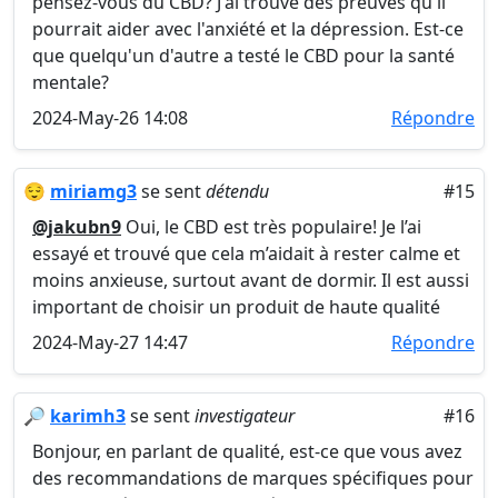
pensez-vous du CBD? J'ai trouvé des preuves qu'il
pourrait aider avec l'anxiété et la dépression. Est-ce
que quelqu'un d'autre a testé le CBD pour la santé
mentale?
2024-May-26 14:08
Répondre
😌
miriamg3
se sent
détendu
#15
@jakubn9
Oui, le CBD est très populaire! Je l’ai
essayé et trouvé que cela m’aidait à rester calme et
moins anxieuse, surtout avant de dormir. Il est aussi
important de choisir un produit de haute qualité
2024-May-27 14:47
Répondre
🔎
karimh3
se sent
investigateur
#16
Bonjour, en parlant de qualité, est-ce que vous avez
des recommandations de marques spécifiques pour