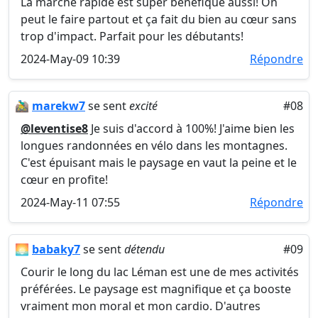
La marche rapide est super bénéfique aussi! On
peut le faire partout et ça fait du bien au cœur sans
trop d'impact. Parfait pour les débutants!
2024-May-09 10:39
Répondre
🚵‍♂️
marekw7
se sent
excité
#08
@leventise8
Je suis d'accord à 100%! J'aime bien les
longues randonnées en vélo dans les montagnes.
C'est épuisant mais le paysage en vaut la peine et le
cœur en profite!
2024-May-11 07:55
Répondre
🌅
babaky7
se sent
détendu
#09
Courir le long du lac Léman est une de mes activités
préférées. Le paysage est magnifique et ça booste
vraiment mon moral et mon cardio. D'autres