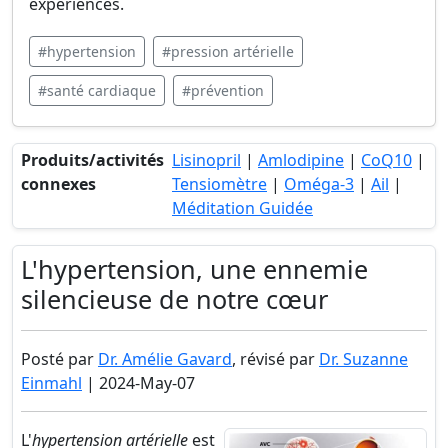
expériences.
#hypertension
#pression artérielle
#santé cardiaque
#prévention
Produits/activités
Lisinopril
|
Amlodipine
|
CoQ10
|
connexes
Tensiomètre
|
Oméga-3
|
Ail
|
Méditation Guidée
L'hypertension, une ennemie
silencieuse de notre cœur
Posté par
Dr. Amélie Gavard
, révisé par
Dr. Suzanne
Einmahl
| 2024-May-07
L'
hypertension artérielle
est