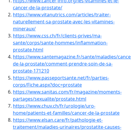
https://www.cancer-info.org/les-vitamines-et-le-
cancer-de-la-prostate/
https://www.vitanutrics.com/articles/traiter-
naturellement-sa-prostate-avec-les-vitamines-
mineraux/
https://www.css.ch/fr/clients-prives/ma-
sante/corps/sante-hommes/inflammation-
prostate.html
https://www.santemagazine.fr/sante/maladies/cance
de-la-prostate/comment-prendre-soin-de-sa-
prostate-171210
https://www.passeportsante.net/fr/parties-
corps/Fiche.aspx?doc=prostate
https://www.sanitas.com/fr/magazine/moments-
partages/sexualite/prostate.html
https://www.chuv.ch/fr/urologie/uro-
home/patients-et-familles/cancer-de-la-prostate
https://www.elsan.care/fr/pathologie-et-
traitement/maladies-urinaires/prostatite-causes-