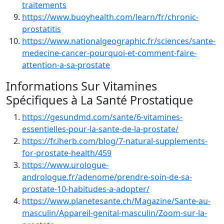
traitements
https://www.buoyhealth.com/learn/fr/chronic-
prostatitis
https://www.nationalgeographic.fr/sciences/sante-
medecine-cancer-pourquoi-et-comment-faire-
attention-a-sa-prostate
Informations Sur Vitamines
Spécifiques à La Santé Prostatique
https://gesundmd.com/sante/6-vitamines-
essentielles-pour-la-sante-de-la-prostate/
https://fr.iherb.com/blog/7-natural-supplements-
for-prostate-health/459
https://www.urologue-
andrologue.fr/adenome/prendre-soin-de-sa-
prostate-10-habitudes-a-adopter/
https://www.planetesante.ch/Magazine/Sante-au-
masculin/Appareil-genital-masculin/Zoom-sur-la-