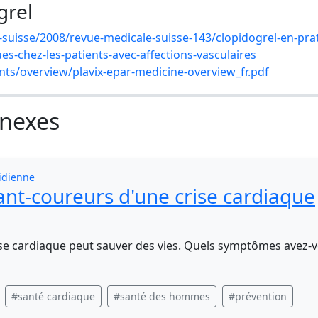
grel
suisse/2008/revue-medicale-suisse-143/clopidogrel-en-pra
ues-chez-les-patients-avec-affections-vasculaires
s/overview/plavix-epar-medicine-overview_fr.pdf
nnexes
idienne
ant-coureurs d'une crise cardiaque
ise cardiaque peut sauver des vies. Quels symptômes avez-
#santé cardiaque
#santé des hommes
#prévention