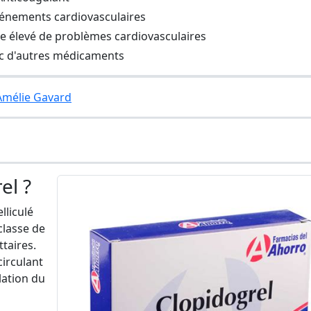
vénements cardiovasculaires
e élevé de problèmes cardiovasculaires
ec d'autres médicaments
 Amélie Gavard
el ?
liculé
classe de
taires.
circulant
lation du