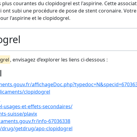
plus courantes du clopidogrel est l'aspirine. Cette associa
ui ont subi une procédure de pose de stent coronaire. Votre
r l'aspirine et le clopidogrel.
ogrel
grel
, envisagez d’explorer les liens ci-dessous :
l
ments.gouv.fr/affichageDoc.php?typedoc=N&specid=67036
icaments/clopidogrel
l
l-usages-et-effets-secondaires/
s-suisse/plavix
caments.gouv.fr/info-67036338
a/drug/getdrug/apo-clopidogrel