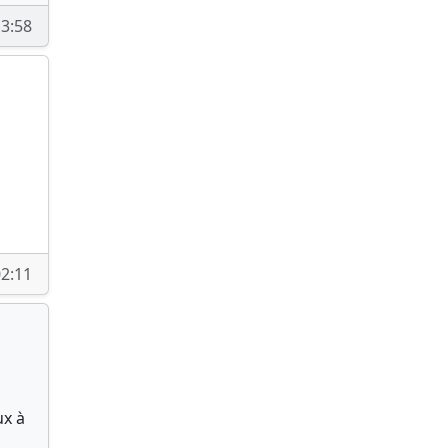
3:58
02:11
ux à