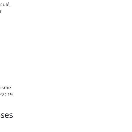
culé,
t
hisme
YP2C19
uses