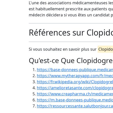
L'une des associations médicamenteuses les 
est habituellement prescrite aux patients q
médecin décidera si vous êtes un candidat pou
Références sur Clopid
Si vous souhaitez en savoir plus sur
Clopido
Qu'est-ce Que Clopidogre
https://base-donnees-publique.medica
https://www.mytherapyapp.com/fr/med
https://fr.wikipedia.org/wiki/Clopidogre
https://amelioretasante.com/clopidogre
https://www.creapharma.ch/medicament
https://m.base-donnees-publique.medi
https://ressourcessante.salutbonjour.c