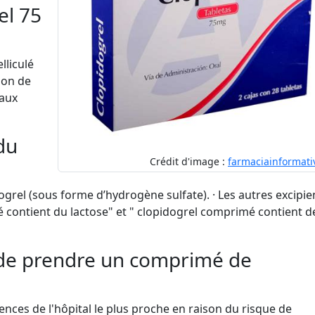
el 75
liculé
tion de
eaux
du
Crédit d'image :
farmaciainformat
rel (sous forme d’hydrogène sulfate). · Les autres excipie
é contient du lactose" et " clopidogrel comprimé contient d
z de prendre un comprimé de
nces de l'hôpital le plus proche en raison du risque de