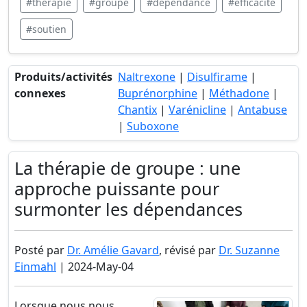
#thérapie
#groupe
#dépendance
#efficacité
#soutien
Produits/activités
Naltrexone
|
Disulfirame
|
connexes
Buprénorphine
|
Méthadone
|
Chantix
|
Varénicline
|
Antabuse
|
Suboxone
La thérapie de groupe : une
approche puissante pour
surmonter les dépendances
Posté par
Dr. Amélie Gavard
, révisé par
Dr. Suzanne
Einmahl
| 2024-May-04
Lorsque nous nous