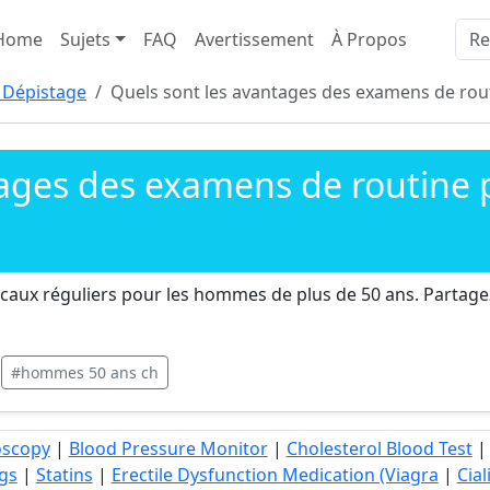
Home
Sujets
FAQ
Avertissement
À Propos
 Dépistage
Quels sont les avantages des examens de rou
tages des examens de routine
aux réguliers pour les hommes de plus de 50 ans. Partagez
#hommes 50 ans ch
oscopy
|
Blood Pressure Monitor
|
Cholesterol Blood Test
gs
|
Statins
|
Erectile Dysfunction Medication (Viagra
|
Cial