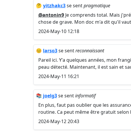
🤔
yitzhakc3
se sent
pragmatique
@antonin9
Je comprends total. Mais j'pré
chose de grave. Mon doc m'a dit qu'il vau
2024-May-10 12:18
😊
larso3
se sent
reconnaissant
Pareil ici. Y'a quelques années, mon frangi
peau détecté. Maintenant, il est sain et sa
2024-May-11 16:21
📚
joelg3
se sent
informatif
En plus, faut pas oublier que les assura
routine. Ca peut même être gratuit selon l
2024-May-12 20:43