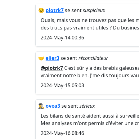
😒
piotrk7
se sent
suspicieux
Ouais, mais vous ne trouvez pas que les m
des trucs pas vraiment utiles ? Du busine
2024-May-14 00:36
🤝
elier3
se sent
réconciliateur
@piotrk7
C'est sûr y'a des brebis galeuse
vraiment notre bien. J'me dis toujours vau
2024-May-15 05:03
🕵️‍♂️
ovea3
se sent
sérieux
Les bilans de santé aident aussi à surveill
Mes analyses m'ont permis d'éviter une cr
2024-May-16 08:46