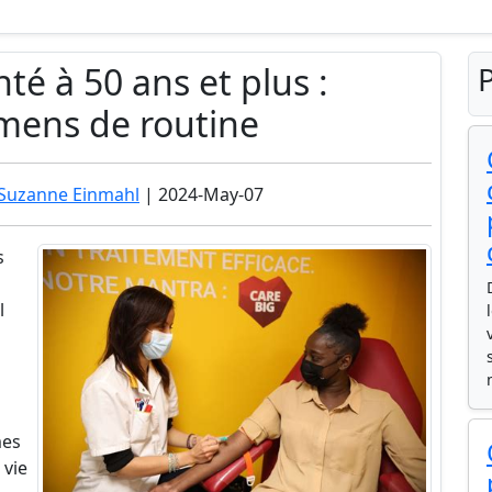
té à 50 ans et plus :
P
mens de routine
 Suzanne Einmahl
| 2024-May-07
s
l
mes
 vie