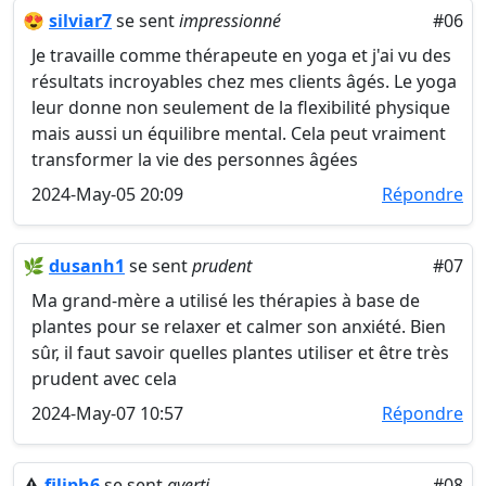
😍
silviar7
se sent
impressionné
#06
Je travaille comme thérapeute en yoga et j'ai vu des
résultats incroyables chez mes clients âgés. Le yoga
leur donne non seulement de la flexibilité physique
mais aussi un équilibre mental. Cela peut vraiment
transformer la vie des personnes âgées
2024-May-05 20:09
Répondre
🌿
dusanh1
se sent
prudent
#07
Ma grand-mère a utilisé les thérapies à base de
plantes pour se relaxer et calmer son anxiété. Bien
sûr, il faut savoir quelles plantes utiliser et être très
prudent avec cela
2024-May-07 10:57
Répondre
⚠️
filiph6
se sent
averti
#08