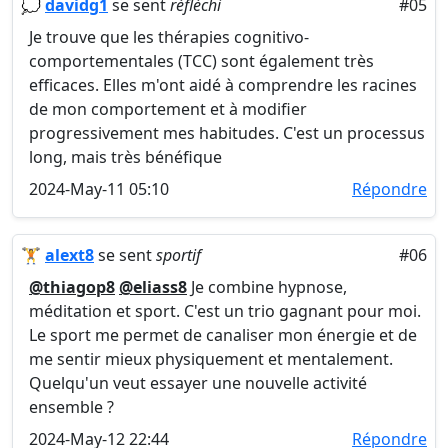
💭
davidg1
se sent
réfléchi
#05
Je trouve que les thérapies cognitivo-
comportementales (TCC) sont également très
efficaces. Elles m'ont aidé à comprendre les racines
de mon comportement et à modifier
progressivement mes habitudes. C'est un processus
long, mais très bénéfique
2024-May-11 05:10
Répondre
🏋️
alext8
se sent
sportif
#06
@thiagop8
@eliass8
Je combine hypnose,
méditation et sport. C'est un trio gagnant pour moi.
Le sport me permet de canaliser mon énergie et de
me sentir mieux physiquement et mentalement.
Quelqu'un veut essayer une nouvelle activité
ensemble ?
2024-May-12 22:44
Répondre