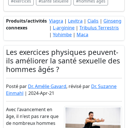
#exercices
#santé sexuelle
#hommes âgés
Produits/activités
Viagra
|
Levitra
|
Cialis
|
Ginseng
connexes
|
L-arginine
|
Tribulus Terrestris
|
Yohimbe
|
Maca
Les exercices physiques peuvent-
ils améliorer la santé sexuelle des
hommes âgés ?
Posté par
Dr. Amélie Gavard
, révisé par
Dr. Suzanne
Einmahl
| 2024-Apr-21
Avec l'avancement en
âge, il n'est pas rare que
de nombreux hommes