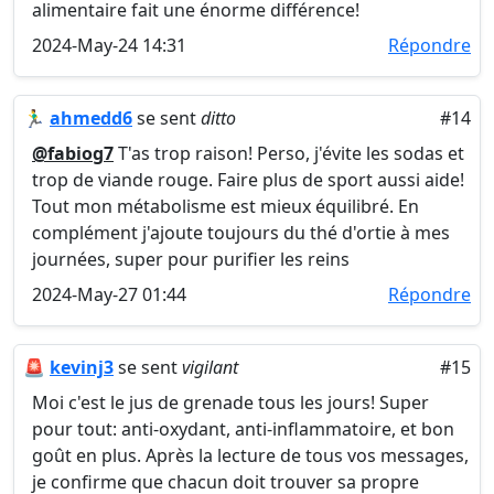
alimentaire fait une énorme différence!
2024-May-24 14:31
Répondre
🏃‍♂️
ahmedd6
se sent
ditto
#14
@fabiog7
T'as trop raison! Perso, j'évite les sodas et
trop de viande rouge. Faire plus de sport aussi aide!
Tout mon métabolisme est mieux équilibré. En
complément j'ajoute toujours du thé d'ortie à mes
journées, super pour purifier les reins
2024-May-27 01:44
Répondre
🚨
kevinj3
se sent
vigilant
#15
Moi c'est le jus de grenade tous les jours! Super
pour tout: anti-oxydant, anti-inflammatoire, et bon
goût en plus. Après la lecture de tous vos messages,
je confirme que chacun doit trouver sa propre