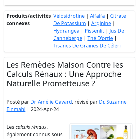
Produits/activités
Vélosidrotine
|
Alfalfa
|
Citrate
connexes
De Potassium
|
Arginine
|
Hydrangea
|
Pissenlit
|
Jus De
Canneberge
|
Thé D’ortie
|
Tisanes De Graines De Céleri
Les Remèdes Maison Contre les
Calculs Rénaux : Une Approche
Naturelle Prometteuse ?
Posté par
Dr. Amélie Gavard
, révisé par
Dr. Suzanne
Einmahl
| 2024-Apr-24
Les
calculs rénaux
,
également connus sous