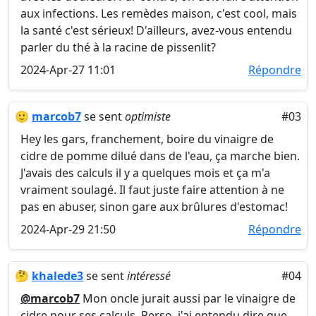
aux infections. Les remèdes maison, c'est cool, mais
la santé c'est sérieux! D'ailleurs, avez-vous entendu
parler du thé à la racine de pissenlit?
2024-Apr-27 11:01
Répondre
🙂
marcob7
se sent
optimiste
#03
Hey les gars, franchement, boire du vinaigre de
cidre de pomme dilué dans de l'eau, ça marche bien.
J'avais des calculs il y a quelques mois et ça m'a
vraiment soulagé. Il faut juste faire attention à ne
pas en abuser, sinon gare aux brûlures d'estomac!
2024-Apr-29 21:50
Répondre
🤔
khalede3
se sent
intéressé
#04
@marcob7
Mon oncle jurait aussi par le vinaigre de
cidre pour ses calculs. Perso, j'ai entendu dire que