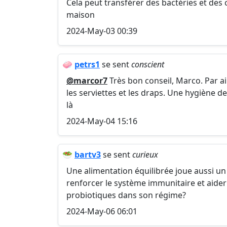
Cela peut transférer des bactéries et des 
maison
2024-May-03 00:39
🧼
petrs1
se sent
conscient
@marcor7
Très bon conseil, Marco. Par a
les serviettes et les draps. Une hygiène d
là
2024-May-04 15:16
🥗
bartv3
se sent
curieux
Une alimentation équilibrée joue aussi u
renforcer le système immunitaire et aider 
probiotiques dans son régime?
2024-May-06 06:01