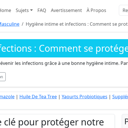
Home
Sujets
FAQ
Avertissement
À Propos
Masculine
Hygiène intime et infections : Comment se prot
fections : Comment se protége
évenir les infections grâce à une bonne hygiène intime. Par
on
imazole
|
Huile De Tea Tree
|
Yaourts Probiotiques
|
Supplé
e clé pour protéger notre
P