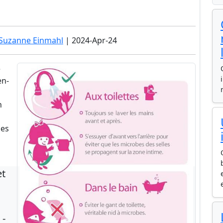
 Suzanne Einmahl
| 2024-Apr-24
e
en-
n
les
et
 -