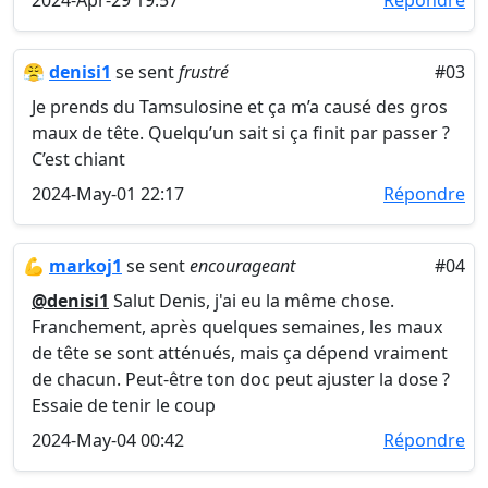
2024-Apr-29 19:57
Répondre
😤
denisi1
se sent
frustré
#03
Je prends du Tamsulosine et ça m’a causé des gros
maux de tête. Quelqu’un sait si ça finit par passer ?
C’est chiant
2024-May-01 22:17
Répondre
💪
markoj1
se sent
encourageant
#04
@denisi1
Salut Denis, j'ai eu la même chose.
Franchement, après quelques semaines, les maux
de tête se sont atténués, mais ça dépend vraiment
de chacun. Peut-être ton doc peut ajuster la dose ?
Essaie de tenir le coup
2024-May-04 00:42
Répondre