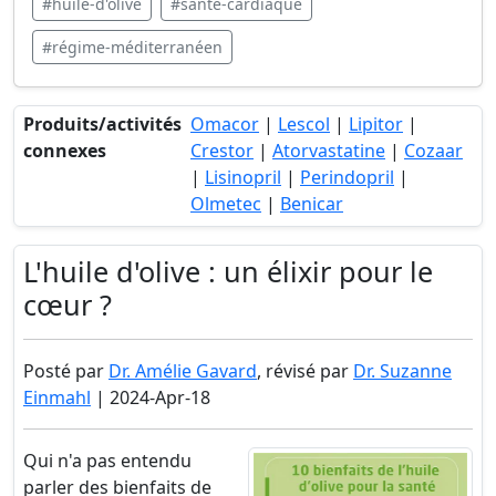
#huile-d'olive
#santé-cardiaque
#régime-méditerranéen
Produits/activités
Omacor
|
Lescol
|
Lipitor
|
connexes
Crestor
|
Atorvastatine
|
Cozaar
|
Lisinopril
|
Perindopril
|
Olmetec
|
Benicar
L'huile d'olive : un élixir pour le
cœur ?
Posté par
Dr. Amélie Gavard
, révisé par
Dr. Suzanne
Einmahl
| 2024-Apr-18
Qui n'a pas entendu
parler des bienfaits de