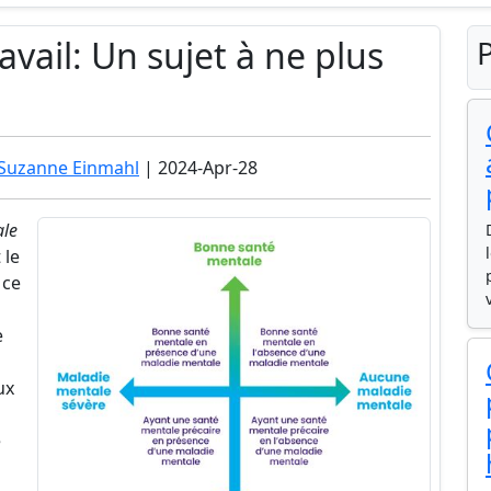
avail: Un sujet à ne plus
P
 Suzanne Einmahl
| 2024-Apr-28
ale
 le
 ce
e
ux
e