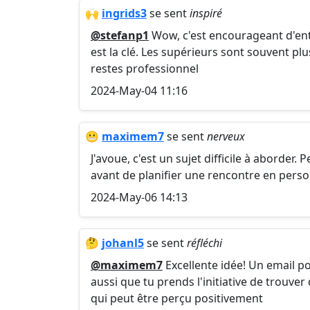
🙌
ingrids3
se sent
inspiré
@stefanp1
Wow, c'est encourageant d'ent
est la clé. Les supérieurs sont souvent pl
restes professionnel
2024-May-04 11:16
😬
maximem7
se sent
nerveux
J'avoue, c'est un sujet difficile à aborder.
avant de planifier une rencontre en person
2024-May-06 14:13
🤔
johanl5
se sent
réfléchi
@maximem7
Excellente idée! Un email p
aussi que tu prends l'initiative de trouve
qui peut être perçu positivement