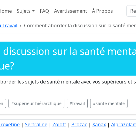
Home
Sujets
FAQ
Avertissement
À Propos
 Travail
Comment aborder la discussion sur la santé men
discussion sur la santé menta
que?
order les sujets de santé mentale avec vos supérieurs et se
on
#supérieur hiérarchique
#travail
#santé mentale
roxetine
|
Sertraline
|
Zoloft
|
Prozac
|
Xanax
|
Alprazola