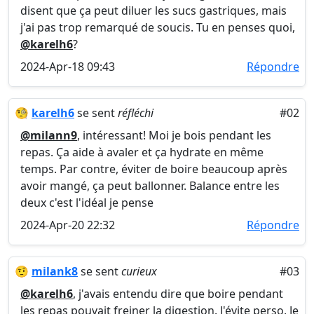
disent que ça peut diluer les sucs gastriques, mais
j'ai pas trop remarqué de soucis. Tu en penses quoi,
@karelh6
?
2024-Apr-18 09:43
Répondre
🧐
karelh6
se sent
réfléchi
#02
@milann9
, intéressant! Moi je bois pendant les
repas. Ça aide à avaler et ça hydrate en même
temps. Par contre, éviter de boire beaucoup après
avoir mangé, ça peut ballonner. Balance entre les
deux c'est l'idéal je pense
2024-Apr-20 22:32
Répondre
🤨
milank8
se sent
curieux
#03
@karelh6
, j'avais entendu dire que boire pendant
les repas pouvait freiner la digestion. J'évite perso. Je