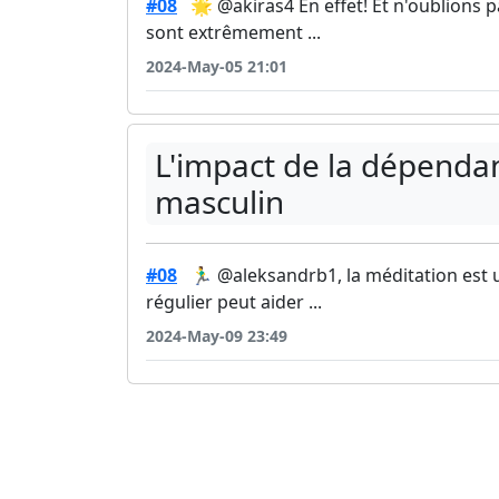
#08
🌟 @akiras4 En effet! Et n'oublions p
sont extrêmement ...
2024-May-05 21:01
L'impact de la dépendan
masculin
#08
🏃‍♂️ @aleksandrb1, la méditation est 
régulier peut aider ...
2024-May-09 23:49