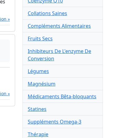
Coenzyme Q10
les
Collations Saines
tion »
Compléments Alimentaires
Fruits Secs
Inhibiteurs De L'enzyme De
Conversion
Légumes
Magnésium
tion »
Médicaments Bêta-bloquants
Statines
Suppléments Omega-3
Thérapie