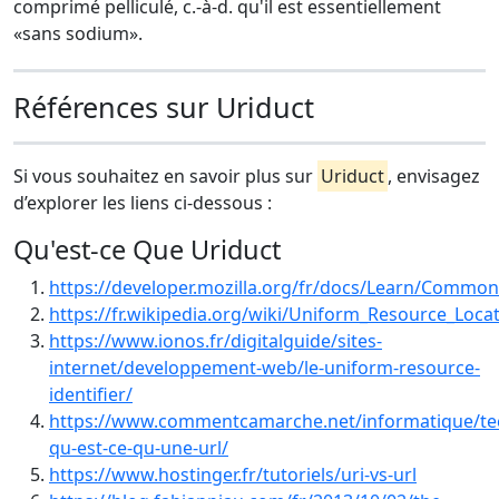
comprimé pelliculé, c.-à-d. qu'il est essentiellement
«sans sodium».
Références sur Uriduct
Si vous souhaitez en savoir plus sur
Uriduct
, envisagez
d’explorer les liens ci-dessous :
Qu'est-ce Que Uriduct
https://developer.mozilla.org/fr/docs/Learn/Comm
https://fr.wikipedia.org/wiki/Uniform_Resource_Loca
https://www.ionos.fr/digitalguide/sites-
internet/developpement-web/le-uniform-resource-
identifier/
https://www.commentcamarche.net/informatique/te
qu-est-ce-qu-une-url/
https://www.hostinger.fr/tutoriels/uri-vs-url