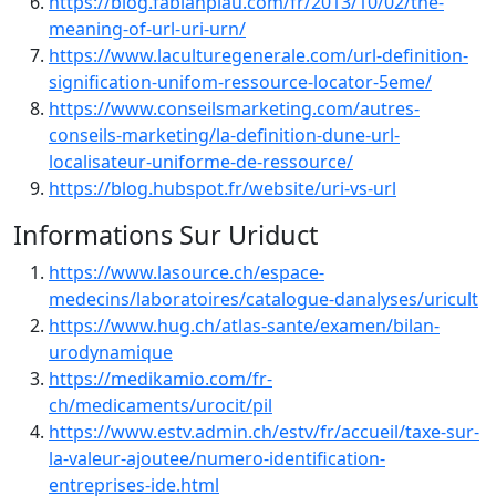
https://blog.fabianpiau.com/fr/2013/10/02/the-
meaning-of-url-uri-urn/
https://www.laculturegenerale.com/url-definition-
signification-unifom-ressource-locator-5eme/
https://www.conseilsmarketing.com/autres-
conseils-marketing/la-definition-dune-url-
localisateur-uniforme-de-ressource/
https://blog.hubspot.fr/website/uri-vs-url
Informations Sur Uriduct
https://www.lasource.ch/espace-
medecins/laboratoires/catalogue-danalyses/uricult
https://www.hug.ch/atlas-sante/examen/bilan-
urodynamique
https://medikamio.com/fr-
ch/medicaments/urocit/pil
https://www.estv.admin.ch/estv/fr/accueil/taxe-sur-
la-valeur-ajoutee/numero-identification-
entreprises-ide.html