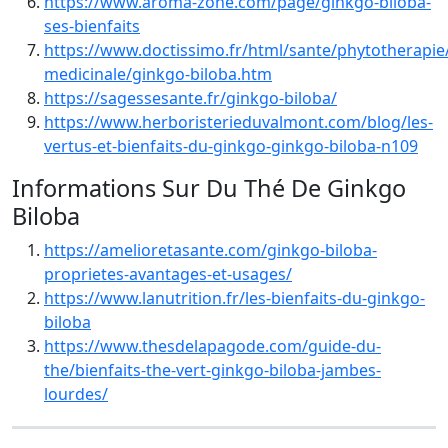
https://www.aroma-zone.com/page/ginkgo-biloba-
ses-bienfaits
https://www.doctissimo.fr/html/sante/phytotherapie
medicinale/ginkgo-biloba.htm
https://sagessesante.fr/ginkgo-biloba/
https://www.herboristerieduvalmont.com/blog/les-
vertus-et-bienfaits-du-ginkgo-ginkgo-biloba-n109
Informations Sur Du Thé De Ginkgo
Biloba
https://amelioretasante.com/ginkgo-biloba-
proprietes-avantages-et-usages/
https://www.lanutrition.fr/les-bienfaits-du-ginkgo-
biloba
https://www.thesdelapagode.com/guide-du-
the/bienfaits-the-vert-ginkgo-biloba-jambes-
lourdes/