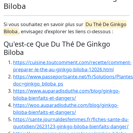
Biloba
Si vous souhaitez en savoir plus sur
Du Thé De Ginkgo
Biloba
, envisagez d’explorer les liens ci-dessous :
Qu'est-ce Que Du Thé De Ginkgo
Biloba
https://cuisine.toutcomment.com/recette/comment-
preparer-le-the-au-ginkgo-biloba-12026.html
https://www.passeportsante.net/fr/Solutions/Plante
doc=ginkgo_biloba_ps
https://www.auparadisduthe.com/blog/ginkgo-
biloba-bienfaits-et-dangers/
https://woo.auparadisduthe.com/blog/ginkgo-
biloba-bienfaits-et-dangers/
https://sante.journaldesfemmes.fr/fiches-sante-du-
quotidien/2623123-ginkgo-biloba-bienfaits-danger/